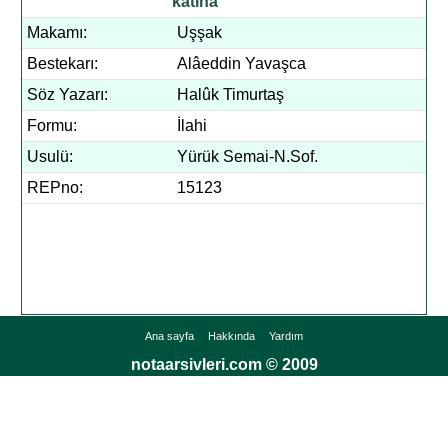
katına
Makamı:
Uşşak
Bestekarı:
Alâeddin Yavaşca
Söz Yazarı:
Halûk Timurtaş
Formu:
İlahi
Usulü:
Yürük Semai-N.Sof.
REPno:
15123
Ana sayfa
Hakkında
Yardım
notaarsivleri.com © 2009