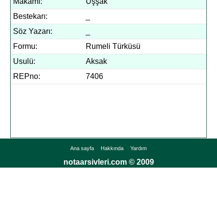
Makamı:
Uşşak
Bestekarı:
_
Söz Yazarı:
_
Formu:
Rumeli Türküsü
Usulü:
Aksak
REPno:
7406
Ana sayfa
Hakkında
Yardım
notaarsivleri.com © 2009