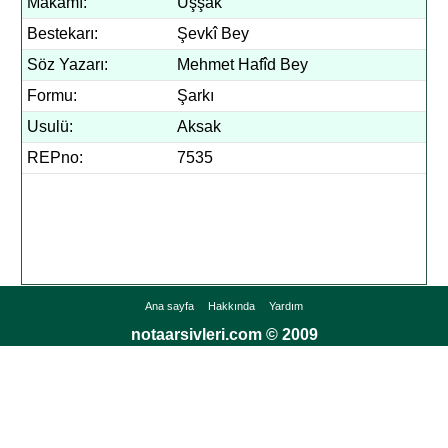
Makamı:
Uşşak
Bestekarı:
Şevkî Bey
Söz Yazarı:
Mehmet Hafîd Bey
Formu:
Şarkı
Usulü:
Aksak
REPno:
7535
Ana sayfa
Hakkında
Yardım
notaarsivleri.com © 2009