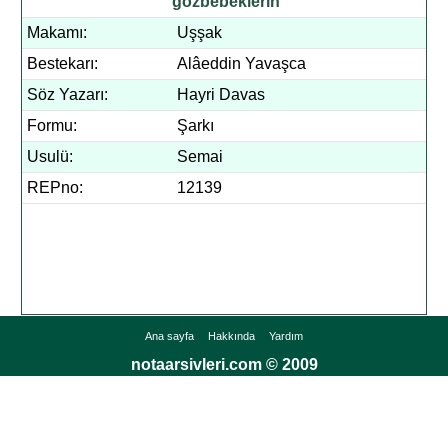
gözbebeklerin
Makamı:
Uşşak
Bestekarı:
Alâeddin Yavaşca
Söz Yazarı:
Hayri Davas
Formu:
Şarkı
Usulü:
Semai
REPno:
12139
Ana sayfa
Hakkında
Yardım
notaarsivleri.com © 2009