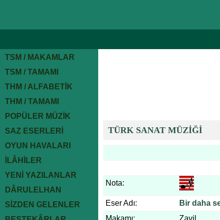
TSM / MAKAMLAR
TSM / TAMAMI
THM / ALFABETİK
THM / TAMAMI
POPÜLER MÜZİK
TÜRK SANAT MÜZİĞİ
SAZ ESERLERİ
OYUN HAVALARI
İLÂHİLER
YENİ YAZILANLAR
Nota:
DÂRULELHAN
Eser Adı:
Bir daha s
SİZDEN GELENLER
Makamı:
Zavil
BESTEKÂRLAR