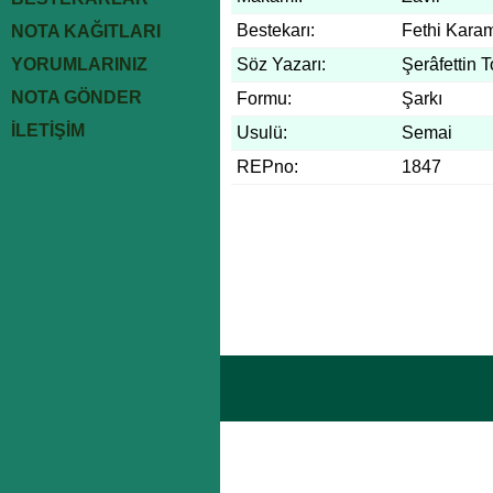
Bestekarı:
Fethi Kar
NOTA KAĞITLARI
YORUMLARINIZ
Söz Yazarı:
Şerâfettin T
NOTA GÖNDER
Formu:
Şarkı
İLETİŞİM
Usulü:
Semai
REPno:
1847