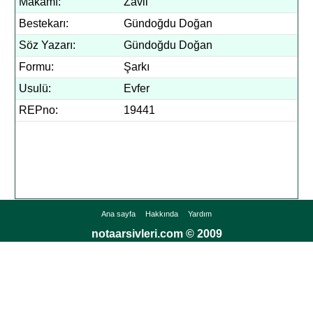
Makamı:
Zavil
Bestekarı:
Gündoğdu Doğan
Söz Yazarı:
Gündoğdu Doğan
Formu:
Şarkı
Usulü:
Evfer
REPno:
19441
Ana sayfa
Hakkında
Yardım
notaarsivleri.com © 2009