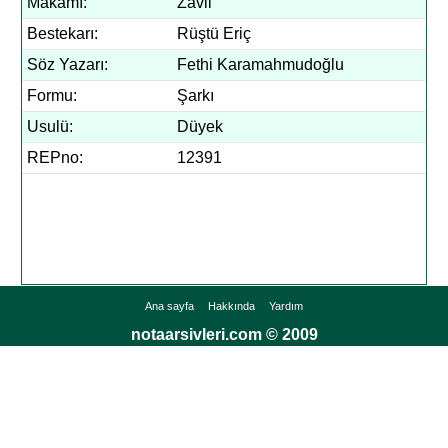
Makamı:
Zavil
Bestekarı:
Rüştü Eriç
Söz Yazarı:
Fethi Karamahmudoğlu
Formu:
Şarkı
Usulü:
Düyek
REPno:
12391
Ana sayfa
Hakkında
Yardım
notaarsivleri.com © 2009