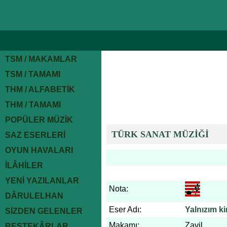
TSM / MAKAMLAR
TSM / TAMAMI
THM / ALFABETİK
THM / TAMAMI
POPÜLER MÜZİK
TÜRK SANAT MÜZİĞİ
SAZ ESERLERİ
OYUN HAVALARI
İLÂHİLER
YENİ YAZILANLAR
Nota:
DÂRULELHAN
Eser Adı:
Yalnızım k
SİZDEN GELENLER
Makamı:
Zavil
BESTEKÂRLAR