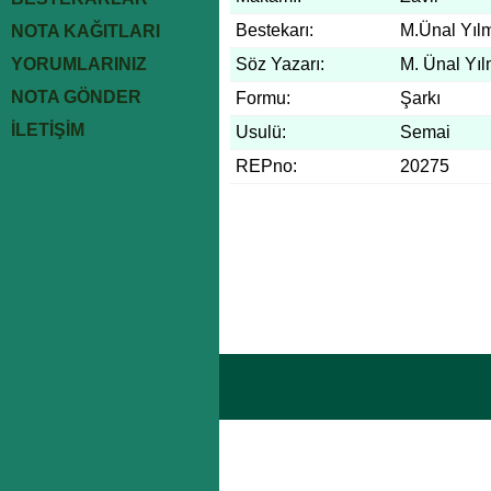
Bestekarı:
M.Ünal Yıl
NOTA KAĞITLARI
YORUMLARINIZ
Söz Yazarı:
M. Ünal Yı
NOTA GÖNDER
Formu:
Şarkı
İLETİŞİM
Usulü:
Semai
REPno:
20275