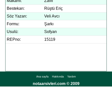
Makamı:
Zavil
Bestekarı:
Rüştü Eriç
Söz Yazarı:
Veli Avcı
Formu:
Şarkı
Usulü:
Sofyan
REPno:
15119
Ana sayfa
Hakkında
Yardım
notaarsivleri.com © 2009