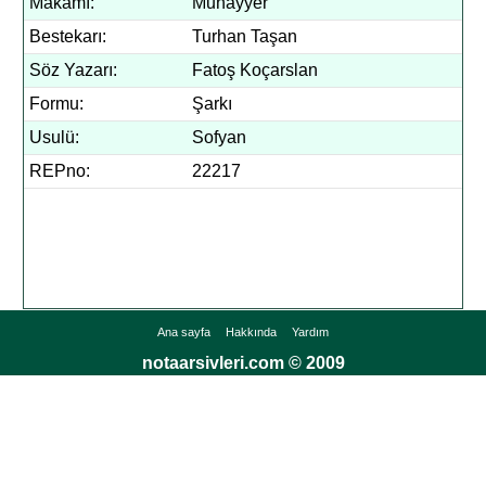
Makamı:
Muhayyer
Bestekarı:
Turhan Taşan
Söz Yazarı:
Fatoş Koçarslan
Formu:
Şarkı
Usulü:
Sofyan
REPno:
22217
Ana sayfa
Hakkında
Yardım
notaarsivleri.com © 2009