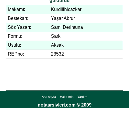
güldürdü
Makamı:
Kürdilihicazkar
Bestekarı:
Yaşar Abrur
Söz Yazarı:
Sami Derintuna
Formu:
Şarkı
Usulü:
Aksak
REPno:
23532
Ana sayfa
Hakkında
Yardım
notaarsivleri.com © 2009