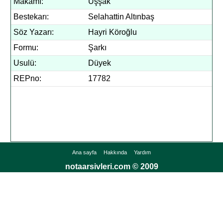
Makamı:
Uşşak
Bestekarı:
Selahattin Altınbaş
Söz Yazarı:
Hayri Köroğlu
Formu:
Şarkı
Usulü:
Düyek
REPno:
17782
Ana sayfa
Hakkında
Yardım
notaarsivleri.com © 2009