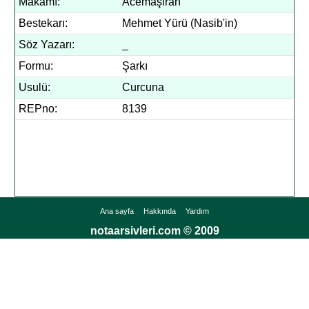
Makamı:
Acemaşiran
Bestekarı:
Mehmet Yürü (Nasib'in)
Söz Yazarı:
_
Formu:
Şarkı
Usulü:
Curcuna
REPno:
8139
Ana sayfa
Hakkında
Yardım
notaarsivleri.com © 2009