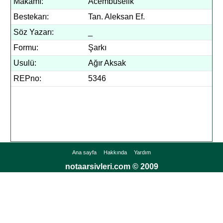
Makamı:
Acembuselik
Bestekarı:
Tan. Aleksan Ef.
Söz Yazarı:
_
Formu:
Şarkı
Usulü:
Ağır Aksak
REPno:
5346
Ana sayfa
Hakkında
Yardım
notaarsivleri.com © 2009