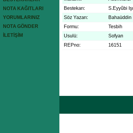
Bestekarı:
S.Eyyûbi Iş
NOTA KAĞITLARI
YORUMLARINIZ
Söz Yazarı:
Bahaüddin 
NOTA GÖNDER
Formu:
Tesbih
İLETİŞİM
Usulü:
Sofyan
REPno:
16151