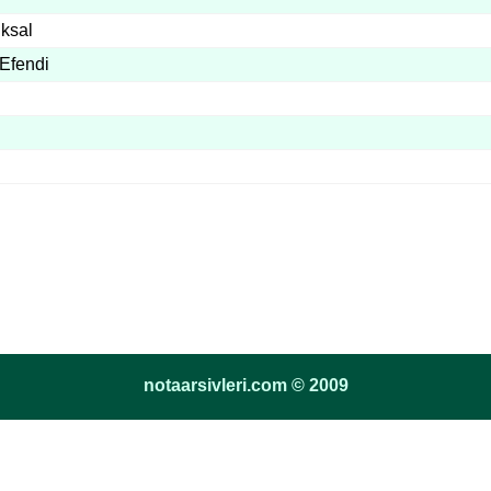
ıksal
Efendi
notaarsivleri.com © 2009