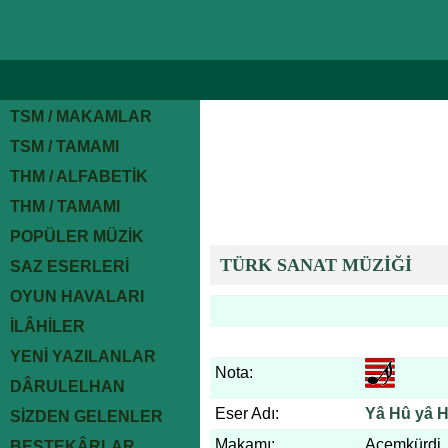
TSM / MAKAMLAR
TSM / TAMAMI
THM / ALFABETİK
THM / TAMAMI
POPÜLER MÜZİK
TÜRK SANAT MÜZİĞİ
SAZ ESERLERİ
OYUN HAVALARI
İLÂHİLER
YENİ YAZILANLAR
Nota:
DÂRULELHAN
Eser Adı:
Yâ Hû yâ H
SİZDEN GELENLER
Makamı:
Acemkürdi
BESTEKÂRLAR