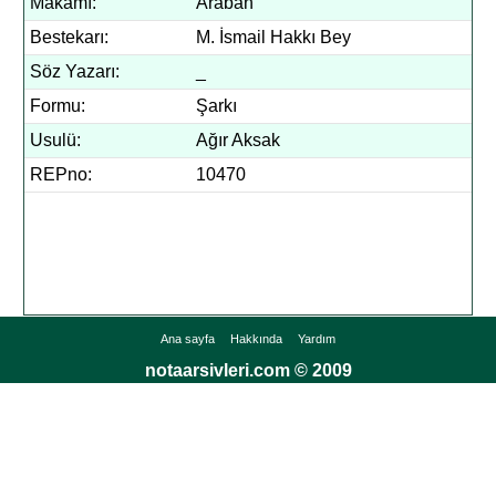
Makamı:
Araban
Bestekarı:
M. İsmail Hakkı Bey
Söz Yazarı:
_
Formu:
Şarkı
Usulü:
Ağır Aksak
REPno:
10470
Ana sayfa
Hakkında
Yardım
notaarsivleri.com © 2009