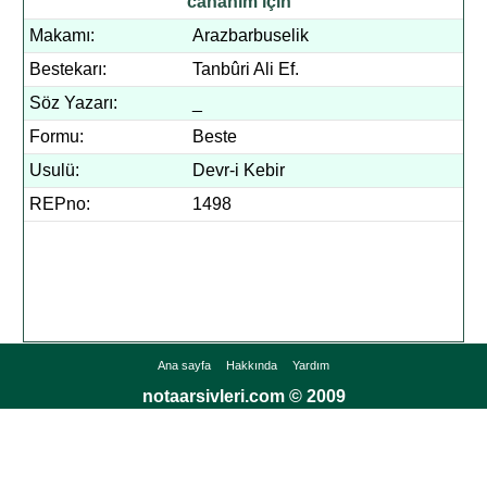
cânânım için
Makamı:
Arazbarbuselik
Bestekarı:
Tanbûri Ali Ef.
Söz Yazarı:
_
Formu:
Beste
Usulü:
Devr-i Kebir
REPno:
1498
Ana sayfa
Hakkında
Yardım
notaarsivleri.com © 2009