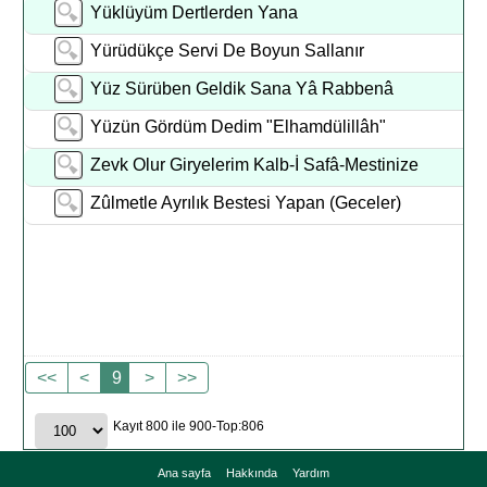
Yüklüyüm Dertlerden Yana
Yürüdükçe Servi De Boyun Sallanır
Yüz Sürüben Geldik Sana Yâ Rabbenâ
Yüzün Gördüm Dedim "Elhamdülillâh"
Zevk Olur Giryelerim Kalb-İ Safâ-Mestinize
Zûlmetle Ayrılık Bestesi Yapan (Geceler)
<<
<
9
>
>>
Kayıt 800 ile 900-Top:806
Ana sayfa
Hakkında
Yardım