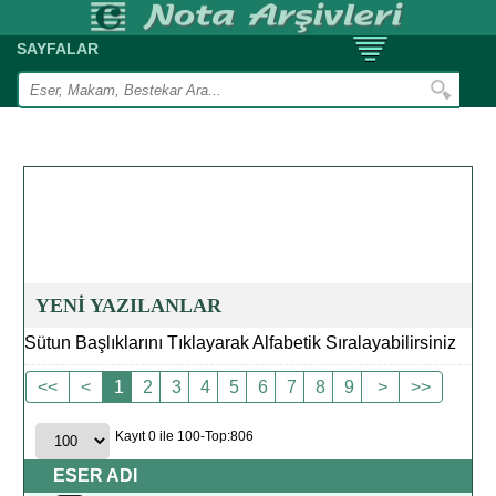
SAYFALAR
YENİ YAZILANLAR
Sütun Başlıklarını Tıklayarak Alfabetik Sıralayabilirsiniz
<<
<
1
2
3
4
5
6
7
8
9
>
>>
Kayıt 0 ile 100-Top:806
ESER ADI