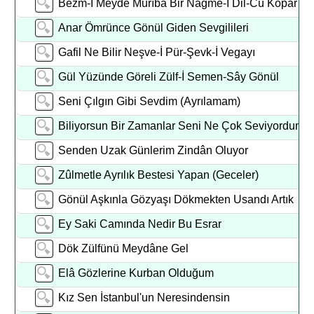
Bezm-I Meyde Murıba Bir Nağme-I Dil-Cû Kopar
Anar Ömrünce Gönül Giden Sevgilileri
Gafil Ne Bilir Neşve-İ Pür-Şevk-İ Vegayı
Gül Yüzünde Göreli Zülf-İ Semen-Sây Gönül
Seni Çılgın Gibi Sevdim (Ayrılamam)
Biliyorsun Bir Zamanlar Seni Ne Çok Seviyordum
Senden Uzak Günlerim Zindân Oluyor
Zûlmetle Ayrılık Bestesi Yapan (Geceler)
Gönül Aşkınla Gözyaşı Dökmekten Usandı Artık
Ey Saki Camında Nedir Bu Esrar
Dök Zülfünü Meydâne Gel
Elâ Gözlerine Kurban Olduğum
Kız Sen İstanbul'un Neresindensin