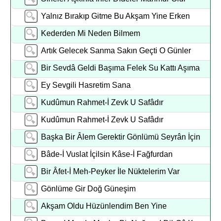
Yalnız Bırakıp Gitme Bu Akşam Yine Erken
Kederden Mi Neden Bilmem
Artık Gelecek Sanma Sakın Geçti O Günler
Bir Sevdâ Geldi Başıma Felek Su Kattı Aşıma
Ey Sevgili Hasretim Sana
Kudûmun Rahmet-İ Zevk U Safâdır
Kudûmun Rahmet-İ Zevk U Safâdır
Başka Bir Âlem Gerektir Gönlümü Seyrân İçin
Bâde-İ Vuslat İçilsin Kâse-İ Fağfurdan
Bir Âfet-İ Meh-Peyker İle Nüktelerim Var
Gönlüme Gir Doğ Güneşim
Akşam Oldu Hüzünlendim Ben Yine