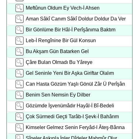
Meftûnun Oldum Ey Vech-İ Ahsen
Aman Sâkî Canım Sâkî Doldur Doldur Da Ver
Bir Gönlüme Bir Hâl-İ Perîşânıma Baktım
Leb-İ Rengînine Bir Gül Konsun
Bu Akşam Gün Batarken Gel
Çâre Bulan Olmadı Bu Yâreye
Gel Seninle Yeni Bir Aşka Giriftar Olalım
Can Hasta Gözüm Yaşlı Gönül Zâr Ü Perîşân
Benim Sen Nemsin Ey Dilber
Gözümde İşvenümâdır Hayâl-İ Bî-Bedeli
Çok Sürmedi Geçti Tarâb-I Şevk-İ Bahârım
Kimseler Gelmez Senin Feryâd-I Âteş-Bârına
Sîneler Aşkınla İnler Dîdeler Mahmûr Olur