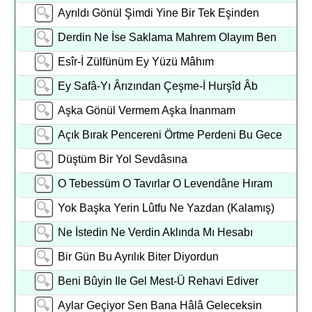
Ayrıldı Gönül Şimdi Yine Bir Tek Eşinden
Derdin Ne İse Saklama Mahrem Olayım Ben
Esîr-İ Zülfünüm Ey Yüzü Mâhım
Ey Safâ-Yı Ârızından Çeşme-İ Hurşîd Âb
Aşka Gönül Vermem Aşka İnanmam
Açık Bırak Pencereni Örtme Perdeni Bu Gece
Düştüm Bir Yol Sevdâsına
O Tebessüm O Tavırlar O Levendâne Hıram
Yok Başka Yerin Lûtfu Ne Yazdan (Kalamış)
Ne İstedin Ne Verdin Aklında Mı Hesabı
Bir Gün Bu Ayrılık Biter Diyordun
Beni Bûyin Ile Gel Mest-Ü Rehavi Ediver
Aylar Geçiyor Sen Bana Hâlâ Geleceksin