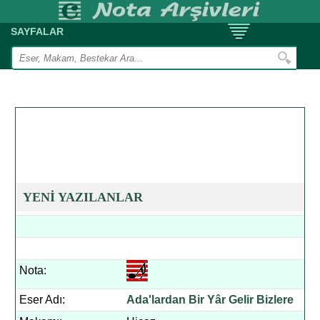
SAYFALAR
YENİ YAZILANLAR
Nota:
Eser Adı:
Ada'lardan Bir Yâr Gelir Bizlere