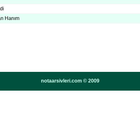
di
an Hanım
notaarsivleri.com © 2009