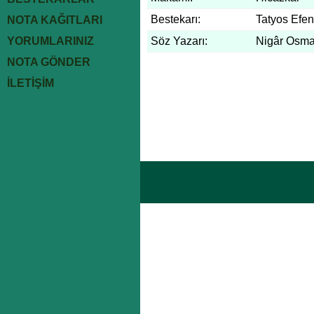
Bestekarı:
Tatyos Efen
NOTA KAĞITLARI
YORUMLARINIZ
Söz Yazarı:
Nigâr Osm
NOTA GÖNDER
İLETİŞİM