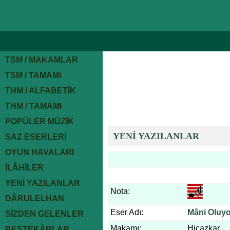
TSM / MAKAMLAR
TSM / TAMAMI
THM / ALFABETİK
THM / TAMAMI
POPÜLER MÜZİK
YENİ YAZILANLAR
SAZ ESERLERİ
OYUN HAVALARI
İLÂHİLER
YENİ YAZILANLAR
Nota:
DÂRULELHAN
Eser Adı:
Mâni Oluyo
SİZDEN GELENLER
Makamı:
Hicazkar
BESTEKÂRLAR