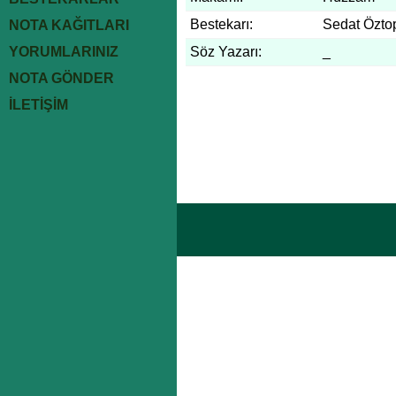
Bestekarı:
Sedat Özto
NOTA KAĞITLARI
YORUMLARINIZ
Söz Yazarı:
_
NOTA GÖNDER
İLETİŞİM