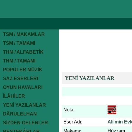
TSM / MAKAMLAR
TSM / TAMAMI
THM / ALFABETİK
THM / TAMAMI
POPÜLER MÜZİK
YENİ YAZILANLAR
SAZ ESERLERİ
OYUN HAVALARI
İLÂHİLER
YENİ YAZILANLAR
Nota:
DÂRULELHAN
Eser Adı:
Ali'min Ev
SİZDEN GELENLER
Makamı:
Hüzzam
BESTEKÂRLAR