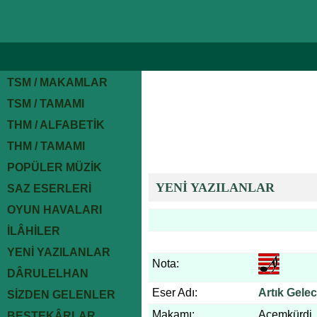
TSM / MAKAMLAR
TSM / TAMAMI
THM / ALFABETİK
THM / TAMAMI
POPÜLER MÜZİK
YENİ YAZILANLAR
SAZ ESERLERİ
OYUN HAVALARI
İLÂHİLER
YENİ YAZILANLAR
Nota:
DÂRULELHAN
Eser Adı:
Artık Gele
SİZDEN GELENLER
Makamı:
Acemkürdi
BESTEKÂRLAR