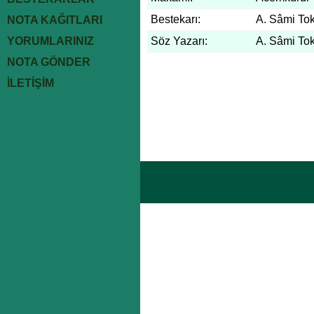
Bestekarı:
A. Sâmi To
NOTA KAĞITLARI
YORUMLARINIZ
Söz Yazarı:
A. Sâmi To
NOTA GÖNDER
İLETİŞİM