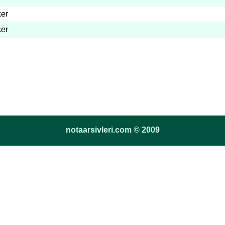
ker
ker
notaarsivleri.com © 2009