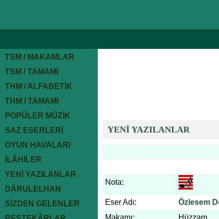
TSM / MAKAMLAR
TSM / TAMAMI
THM / ALFABETİK
THM / TAMAMI
POPÜLER MÜZİK
YENİ YAZILANLAR
SAZ ESERLERİ
OYUN HAVALARI
İLÂHİLER
YENİ YAZILANLAR
Nota:
DÂRULELHAN
Eser Adı:
Özlesem D
SİZDEN GELENLER
Makamı:
Hüzzam
BESTEKÂRLAR