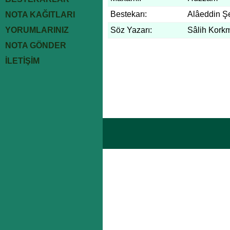
Bestekarı:
Alâeddin Ş
NOTA KAĞITLARI
YORUMLARINIZ
Söz Yazarı:
Sâlih Kork
NOTA GÖNDER
İLETİŞİM