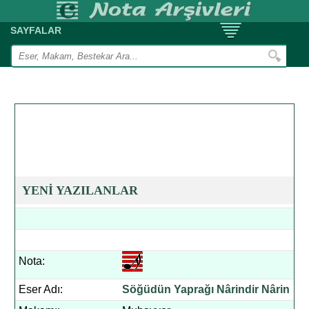
SAYFALAR
YENİ YAZILANLAR
Nota:
Eser Adı:
Söğüdün Yaprağı Nârindir Nârin