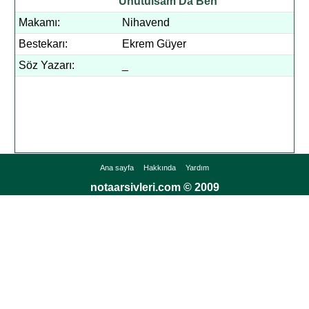
Unutulsam Da Ben
Makamı:
Nihavend
Bestekarı:
Ekrem Güyer
Söz Yazarı:
_
Ana sayfa
Hakkında
Yardım
notaarsivleri.com © 2009