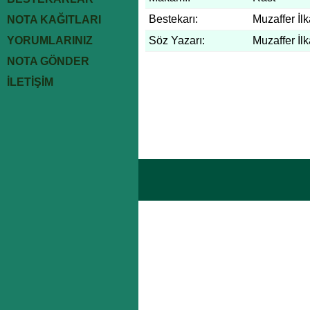
Bestekarı:
Muzaffer İlk
NOTA KAĞITLARI
YORUMLARINIZ
Söz Yazarı:
Muzaffer İlk
NOTA GÖNDER
İLETİŞİM