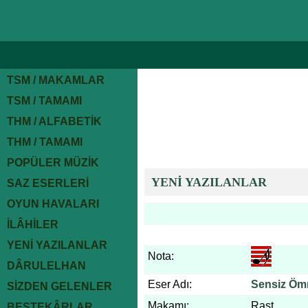
TSM / MAKAMLAR
TSM / TAMAMI
THM / ALFABETİK
THM / TAMAMI
POPÜLER MÜZİK
YENİ YAZILANLAR
SAZ ESERLERİ
OYUN HAVALARI
İLÂHİLER
YENİ YAZILANLAR
Nota:
DÂRULELHAN
Eser Adı:
Sensiz Öm
SİZDEN GELENLER
Makamı:
Rast
BESTEKÂRLAR