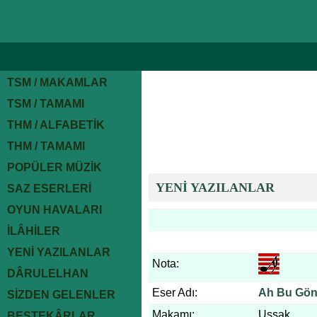
TSM / MAKAMLAR
TSM / TAMAMI
THM / ALFABETİK
THM / TAMAMI
POPÜLER MÜZİK
YENİ YAZILANLAR
SAZ ESERLERİ
OYUN HAVALARI
İLÂHİLER
YENİ YAZILANLAR
Nota:
DÂRULELHAN
Eser Adı:
Ah Bu Gönü
SİZDEN GELENLER
Makamı:
Uşşak
BESTEKÂRLAR