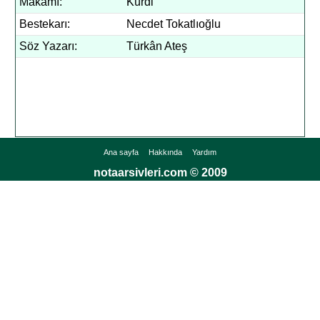
Makamı:
Kürdi
Bestekarı:
Necdet Tokatlıoğlu
Söz Yazarı:
Türkân Ateş
Ana sayfa
Hakkında
Yardım
notaarsivleri.com © 2009