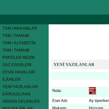
TSM / MAKAMLAR
TSM / TAMAMI
THM / ALFABETİK
THM / TAMAMI
POPÜLER MÜZİK
YENİ YAZILANLAR
SAZ ESERLERİ
OYUN HAVALARI
İLÂHİLER
YENİ YAZILANLAR
Nota:
DÂRULELHAN
Eser Adı:
Ay öperken
SİZDEN GELENLER
Makamı:
Hüzzam
BESTEKÂRLAR