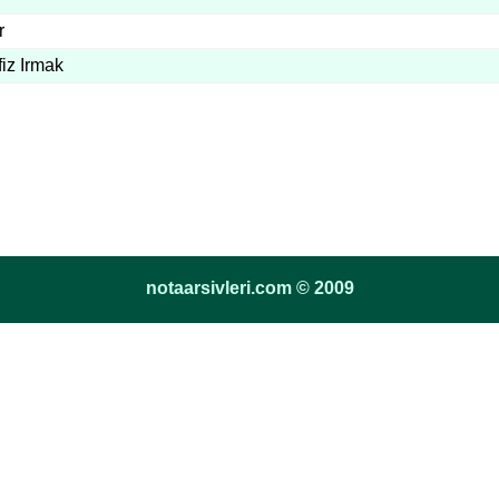
r
iz Irmak
notaarsivleri.com © 2009