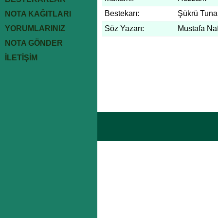
Bestekarı:
Şükrü Tuna
NOTA KAĞITLARI
YORUMLARINIZ
Söz Yazarı:
Mustafa Naf
NOTA GÖNDER
İLETİŞİM