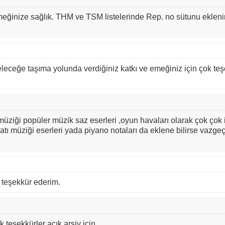
emeğinize sağlık. THM ve TSM listelerinde Rep. no sütunu ekleni
leceğe taşıma yolunda verdiğiniz katkı ve emeğiniz için çok te
üziği popüler müzik saz eserleri ,oyun havaları olarak çok çok i
 batı müziği eserleri yada piyano notaları da eklene bilirse vazge
n teşekkür ederim.
 teşekkürler açık arşiv için...