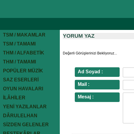
TSM / MAKAMLAR
YORUM YAZ
TSM / TAMAMI
THM / ALFABETİK
Değerli Görüşlerinizi Bekliyoruz...
THM / TAMAMI
POPÜLER MÜZİK
Ad Soyad :
SAZ ESERLERİ
Mail :
OYUN HAVALARI
Mesaj :
İLÂHİLER
YENİ YAZILANLAR
DÂRULELHAN
SİZDEN GELENLER
BESTEKÂRLAR