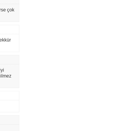
rse çok
şekkür
yi
çilmez