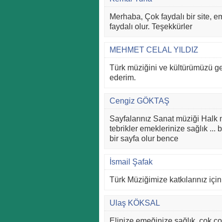
Merhaba, Çok faydalı bir site, 
faydalı olur. Teşekkürler
MEHMET CELAL YILDIZ
Türk müziğini ve kültürümüzü ge
ederim.
Cengiz GÖKTAŞ
Sayfalarınız Sanat müziği Halk m
tebrikler emeklerinize sağlık ...
bir sayfa olur bence
İsmail Şafak
Türk Müziğimize katkılarınız içi
Ulaş KÖKSAL
Elinize emeğinize sağlık, çok çok