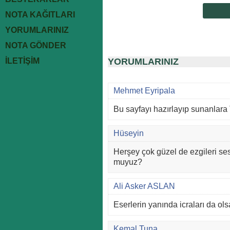
NOTA KAĞITLARI
YORUMLARINIZ
NOTA GÖNDER
İLETİŞİM
YORUMLARINIZ
Mehmet Eyripala
Bu sayfayı hazırlayıp sunanlara 
Hüseyin
Herşey çok güzel de ezgileri se
muyuz?
Ali Asker ASLAN
Eserlerin yanında icraları da ols
Kemal Tuna