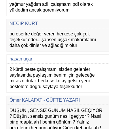
yağmur yağdım adlı çalışmamı pdf olarak
yükledim ancak göremiyorum.
NECİP KURT
bu eserlre değer veren herkese çok çok
teşekkür eder... şahsen uşşak makamlarını
daha çok dinler ve ağladığım olur
hasan uçar
2 kürdi beste çalışmamı sizden gelenler
sayfasında paylaştım.benim için geleceğe
miras oldular. herkese kolay gelsin yeni
bestelere doğru sayfaya teşekkürler
Ömer KALAFAT - GÜFTE YAZARI
DÜŞÜN , SENSİZ GÜNÜM NASIL GEÇİYOR
? Düşün , sensiz günüm nasıl geçiyor ? Nasıl
bir girdapta ah ! benim gönlüm ? Yalnız
gecelerim her gün ağlıyor Ciğeri kebapta ah !