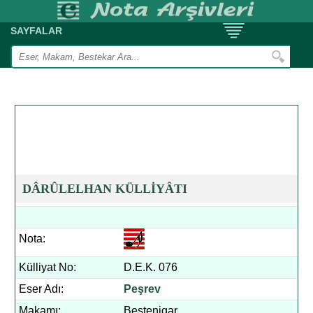
SAYFALAR
DÂRÛLELHAN KÜLLİYÂTI
Nota:
Külliyat No:
D.E.K. 076
Eser Adı:
Peşrev
Makamı:
Bestenigar