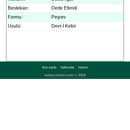
Bestekarı:
Dede Efendi
Formu:
Peşrev
Usulü:
Devr-İ Kebir
Ana sayfa
Hakkında
Yardım
notaarsivleri.com © 2009