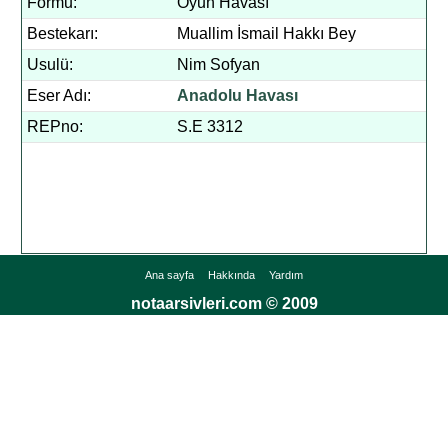
Formu:
Oyun Havası
Bestekarı:
Muallim İsmail Hakkı Bey
Usulü:
Nim Sofyan
Eser Adı:
Anadolu Havası
REPno:
S.E 3312
Ana sayfa
Hakkında
Yardım
notaarsivleri.com © 2009