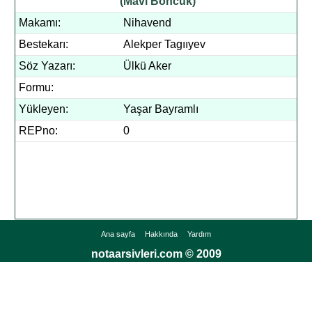
(Mavi Boncuk)
Makamı:
Nihavend
Bestekarı:
Alekper Tagııyev
Söz Yazarı:
Ülkü Aker
Formu:
Yükleyen:
Yaşar Bayramlı
REPno:
0
Ana sayfa
Hakkında
Yardım
notaarsivleri.com © 2009