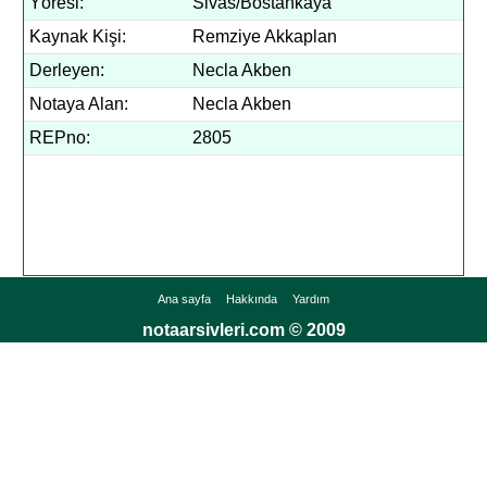
Yöresi:
Sivas/Bostankaya
Kaynak Kişi:
Remziye Akkaplan
Derleyen:
Necla Akben
Notaya Alan:
Necla Akben
REPno:
2805
Ana sayfa
Hakkında
Yardım
notaarsivleri.com © 2009