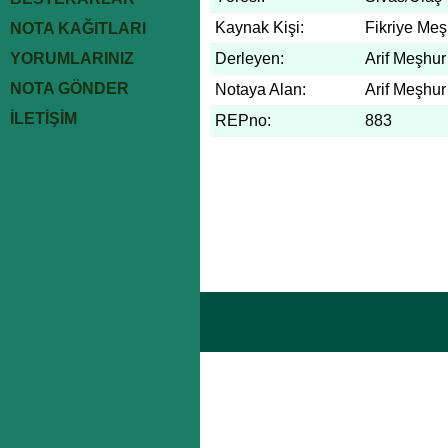
Kaynak Kişi:
Fikriye Meş
NOTA KAĞITLARI
YORUMLARINIZ
Derleyen:
Arif Meşhur
NOTA GÖNDER
Notaya Alan:
Arif Meşhur
İLETİŞİM
REPno:
883