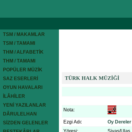
TSM / MAKAMLAR
TSM / TAMAMI
THM / ALFABETİK
THM / TAMAMI
POPÜLER MÜZİK
TÜRK HALK MÜZİĞİ
SAZ ESERLERİ
OYUN HAVALARI
İLÂHİLER
YENİ YAZILANLAR
Nota:
DÂRULELHAN
Ezgi Adı:
Oy Dereler
SİZDEN GELENLER
Yöresi:
Sivas/Ulaş
BESTEKÂRLAR