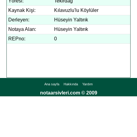
Yöresi:
Tekirdağ
Kaynak Kişi:
Kılavuzlu'lu Köylüler
Derleyen:
Hüseyin Yaltırık
Notaya Alan:
Hüseyin Yaltırık
REPno:
0
Ana sayfa
Hakkında
Yardım
notaarsivleri.com © 2009