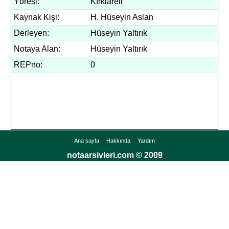
Yöresi:
Kırklareli
Kaynak Kişi:
H. Hüseyin Aslan
Derleyen:
Hüseyin Yaltırık
Notaya Alan:
Hüseyin Yaltırık
REPno:
0
Ana sayfa
Hakkında
Yardım
notaarsivleri.com © 2009