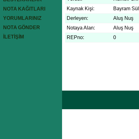
Kaynak Kişi:
Bayram Sü
NOTA KAĞITLARI
YORUMLARINIZ
Derleyen:
Aluş Nuş
NOTA GÖNDER
Notaya Alan:
Aluş Nuş
İLETİŞİM
REPno:
0