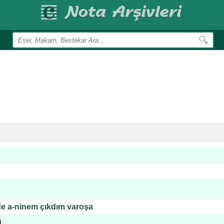
de a-ninem çıkdım varoşa
i