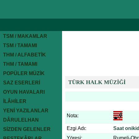
TSM / MAKAMLAR
TSM / TAMAMI
THM / ALFABETİK
THM / TAMAMI
POPÜLER MÜZİK
TÜRK HALK MÜZİĞİ
SAZ ESERLERİ
OYUN HAVALARI
İLÂHİLER
YENİ YAZILANLAR
Nota:
DÂRULELHAN
Ezgi Adı:
Saat oniki
SİZDEN GELENLER
Yöresi:
Rumeli-Ohr
BESTEKÂRLAR