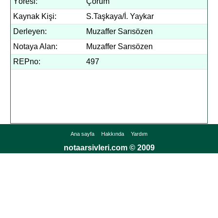
Yöresi:
Çorum
Kaynak Kişi:
S.Taşkaya/İ. Yaykar
Derleyen:
Muzaffer Sarısözen
Notaya Alan:
Muzaffer Sarısözen
REPno:
497
Ana sayfa
Hakkında
Yardım
notaarsivleri.com © 2009