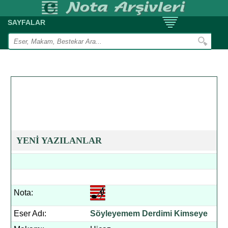
SAYFALAR
YENİ YAZILANLAR
Nota:
Eser Adı:
Söyleyemem Derdimi Kimseye