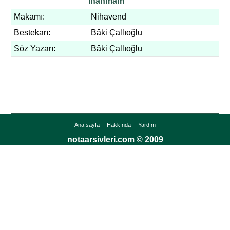
İnanmam
Makamı:
Nihavend
Bestekarı:
Bâki Çallıoğlu
Söz Yazarı:
Bâki Çallıoğlu
Ana sayfa
Hakkında
Yardım
notaarsivleri.com © 2009