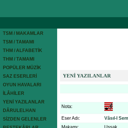
TSM / MAKAMLAR
TSM / TAMAMI
THM / ALFABETİK
THM / TAMAMI
POPÜLER MÜZİK
YENİ YAZILANLAR
SAZ ESERLERİ
OYUN HAVALARI
İLÂHİLER
YENİ YAZILANLAR
Nota:
DÂRULELHAN
Eser Adı:
Vâsıl-I Se
SİZDEN GELENLER
Makamı:
Uşşak
BESTEKÂRLAR