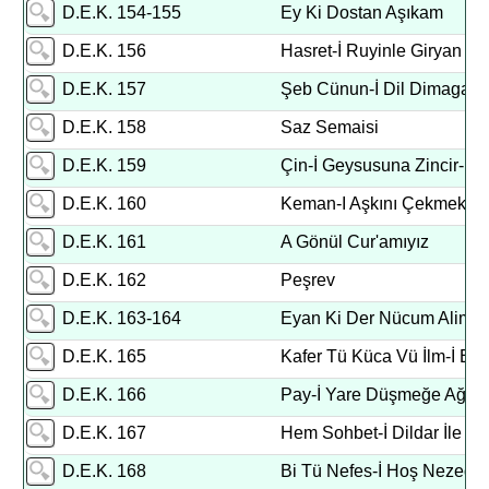
D.E.K. 154-155
Ey Ki Dostan Aşıkam
D.E.K. 156
Hasret-İ Ruyinle Giryan
D.E.K. 157
Şeb Cünun-İ Dil Dimagam
D.E.K. 158
Saz Semaisi
D.E.K. 159
Çin-İ Geysusuna Zincir-İ T
D.E.K. 160
Keman-I Aşkını Çekmek
D.E.K. 161
A Gönül Cur'amıyız
D.E.K. 162
Peşrev
D.E.K. 163-164
Eyan Ki Der Nücum Alimet
D.E.K. 165
Kafer Tü Küca Vü İlm-İ Ed
D.E.K. 166
Pay-İ Yare Düşmeğe Ağya
D.E.K. 167
Hem Sohbet-İ Dildar İle
D.E.K. 168
Bi Tü Nefes-İ Hoş Nezed