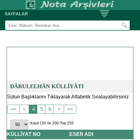
SAYFALAR
DÂRULELHÂN KÜLLİYÂTI
Sütun Başlıklarını Tıklayarak Alfabetik Sıralayabilirsiniz
<<
<
4
5
6
>
>>
Kayıt 150 ile 200-Top:255
KÜLLİYAT NO
ESER ADI