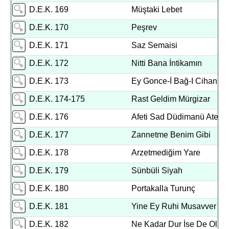
D.E.K. 169
Müştaki Lebet
D.E.K. 170
Peşrev
D.E.K. 171
Saz Semaisi
D.E.K. 172
Nitti Bana İntikamın
D.E.K. 173
Ey Gonce-İ Bağ-I Cihan
D.E.K. 174-175
Rast Geldim Mürgizar
D.E.K. 176
Afeti Sad Düdimanü Ateşi
D.E.K. 177
Zannetme Benim Gibi
D.E.K. 178
Arzetmediğim Yare
D.E.K. 179
Sünbüli Siyah
D.E.K. 180
Portakalla Turunç
D.E.K. 181
Yine Ey Ruhi Musavver Ka
D.E.K. 182
Ne Kadar Dur İse De Ol M