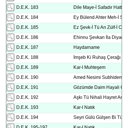
D.E.K. 183
Dile Maye-İ Safadır Hatt-I 
D.E.K. 184
Ey Bülend Ahter Meh-İ Sa
D.E.K. 185
Ez Şevk-İ Tü An Zülf-İ Ce
D.E.K. 186
Ehinnu Şevkan İla Diyari
D.E.K. 187
Haydarname
D.E.K. 188
İmşeb Ki Ruhaş Çerağı B
D.E.K. 189
Kar-I Muhteşem
D.E.K. 190
Amed Nesimi Subhidem
D.E.K. 191
Gözümde Daim Hayali Can
D.E.K. 192
Aşkı Tü Nihali Hayret Ame
D.E.K. 193
Kar-I Natık
D.E.K. 194
Seyri Gülü Gülşen Bi Tü 
D.E.K. 195-197
Kar-I Natık