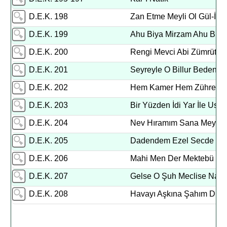
D.E.K. 198
Zan Etme Meyli Ol Gül-İ Al
D.E.K. 199
Ahu Biya Mirzam Ahu Biya
D.E.K. 200
Rengi Mevci Abi Zümrüt 
D.E.K. 201
Seyreyle O Billur Beden Ta
D.E.K. 202
Hem Kamer Hem Zühre Vü
D.E.K. 203
Bir Yüzden İdi Yar İle Usl
D.E.K. 204
Nev Hıramım Sana Meyleyle
D.E.K. 205
Dadendem Ezel Secde Be
D.E.K. 206
Mahi Men Der Mektebü Men
D.E.K. 207
Gelse O Şuh Meclise Nazü
D.E.K. 208
Havayı Aşkına Şahım Düşü